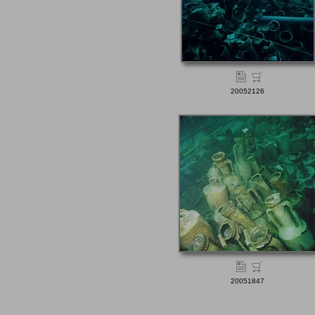
20052126
20051847