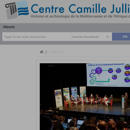
Albums
tous les documents
202600303