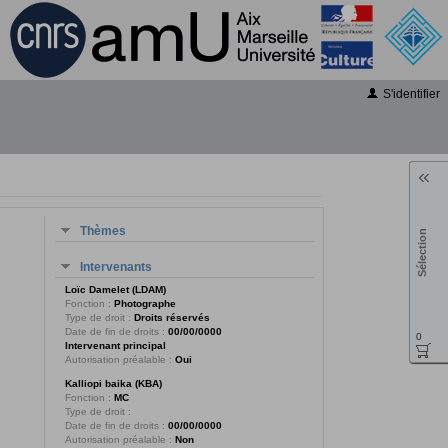
S'identifier
Thèmes
Sélection
Intervenants
Loïc Damelet (LDAM)
Fonction :
Photographe
Type de droit :
Droits réservés
Date de fin de droits :
00/00/0000
0
Intervenant principal
Autorisation préalable :
Oui
Kalliopi baika (KBA)
Fonction :
MC
Type de droit :
Date de fin de droits :
00/00/0000
Autorisation préalable :
Non