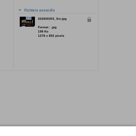
Fichiers associés
202600303_Scr.jpg
Format : .jpg
198 Ko
1278 x 852 pixels