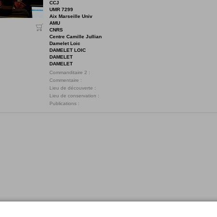
CCJ
UMR 7299
Aix Marseille Univ
AMU
CNRS
Centre Camille Jullian
Damelet Loic
DAMELET LOIC
DAMELET
DAMELET
Commanditaire 2 :
Commentaire :
Lieu de découverte :
Lieu de conservation :
Publications :