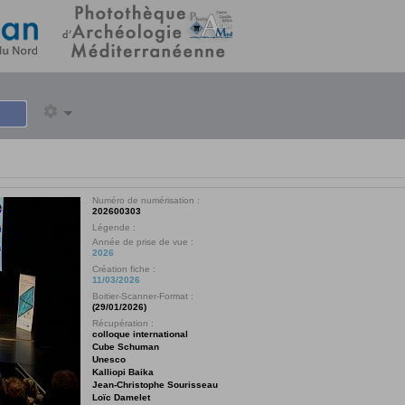
Numéro de numérisation :
202600303
Légende :
Année de prise de vue :
2026
Création fiche :
11/03/2026
Boitier-Scanner-Format :
(29/01/2026)
Récupération :
colloque international
Cube Schuman
Unesco
Kalliopi Baika
Jean-Christophe Sourisseau
Loïc Damelet