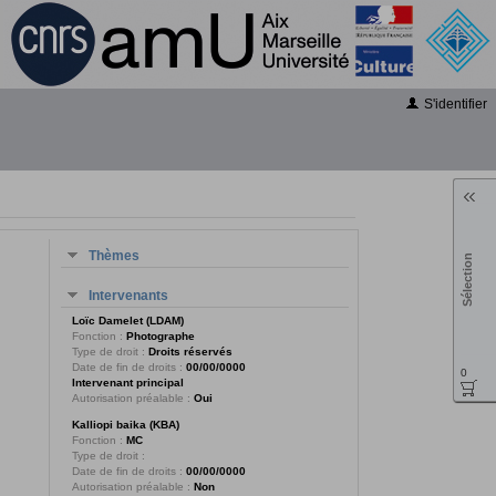
S'identifier
Thèmes
Sélection
Intervenants
Loïc Damelet (LDAM)
Fonction :
Photographe
Type de droit :
Droits réservés
Date de fin de droits :
00/00/0000
0
Intervenant principal
Autorisation préalable :
Oui
Kalliopi baika (KBA)
Fonction :
MC
Type de droit :
Date de fin de droits :
00/00/0000
Autorisation préalable :
Non