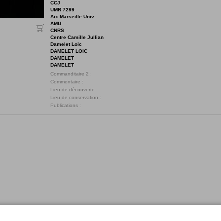
CCJ
UMR 7299
Aix Marseille Univ
AMU
CNRS
Centre Camille Jullian
Damelet Loic
DAMELET LOIC
DAMELET
DAMELET
Commanditaire 2 :
Commentaire :
Lieu de découverte :
Lieu de conservation :
Publications :