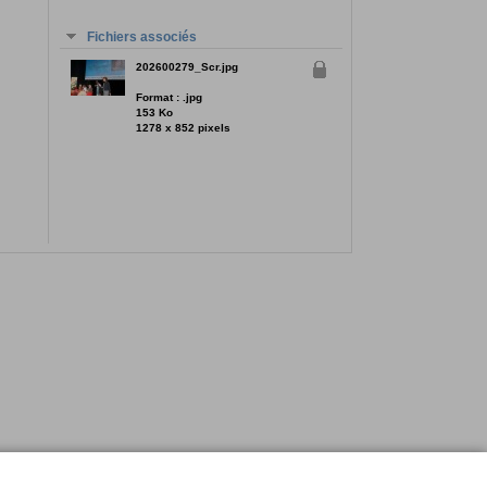
Fichiers associés
202600279_Scr.jpg
Format : .jpg
153 Ko
1278 x 852 pixels