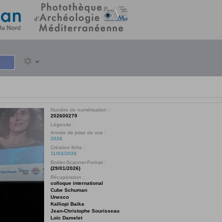
Numéro de numérisation :
202600279
Légende :
Année de prise de vue :
2026
Création fiche :
11/03/2026
Boitier-Scanner-Format :
(29/01/2026)
Récupération :
colloque international
Cube Schuman
Unesco
Kalliopi Baika
Jean-Christophe Sourisseau
Loïc Damelet