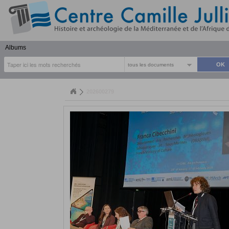
Albums
tous les documents
202600279