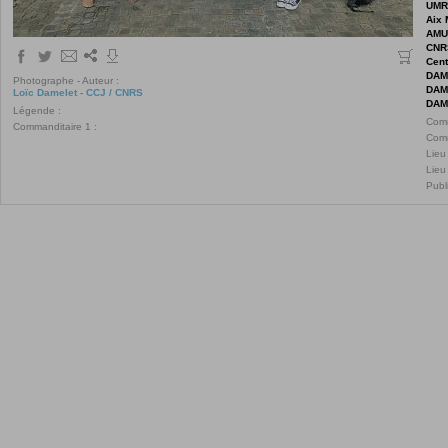
UMR
Aix 
AMU
CNR
Cent
DAM
Photographe - Auteur :
DAM
Loïc Damelet - CCJ / CNRS
DAM
Légende :
Comm
Commanditaire 1 :
Comm
Lieu
Lieu
Publ