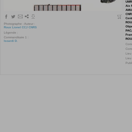
UMR
Aix 
AMU
CNR
Cent
ROU
Photographe - Auteur :
Obje
Roux Lionel CCJ CNRS
PAC
Légende :
Fra
Commanditaire 1 :
ROU
Isoardi D.
Comm
Comm
Lieu
Lieu
Publ