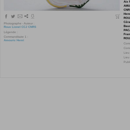
Aix 
AMU
CNR
Henr
ROU
Céra
Photographe - Auteur :
Bau
Roux Lionel CCJ CNRS
PAC
Légende :
Fra
Commanditaire 1 :
ROU
Amouric Henri
Comm
Comm
Lieu
Lieu
Publ