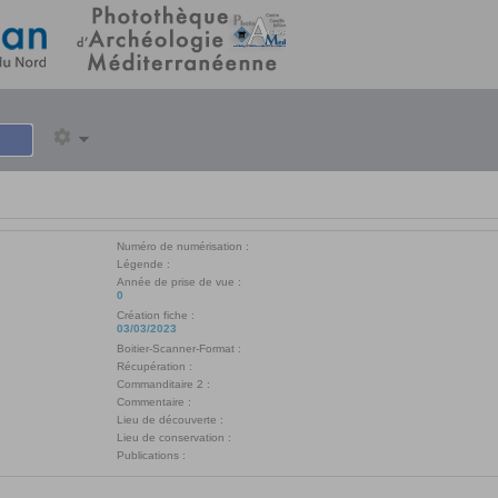
Numéro de numérisation :
Légende :
Année de prise de vue :
0
Création fiche :
03/03/2023
Boitier-Scanner-Format :
Récupération :
Commanditaire 2 :
Commentaire :
Lieu de découverte :
Lieu de conservation :
Publications :