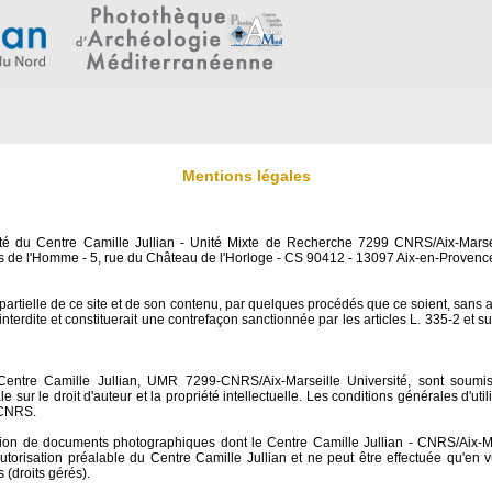
Mentions légales
iété du Centre Camille Jullian - Unité Mixte de Recherche 7299 CNRS/Aix-Marsei
 de l'Homme - 5, rue du Château de l'Horloge - CS 90412 - 13097 Aix-en-Provenc
 partielle de ce site et de son contenu, par quelques procédés que ce soient, sans 
interdite et constituerait une contrefaçon sanctionnée par les articles L. 335-2 et 
ntre Camille Jullian, UMR 7299-CNRS/Aix-Marseille Université, sont soumises
 sur le droit d'auteur et la propriété intellectuelle. Les conditions générales d'uti
 CNRS.
ation de documents photographiques dont le Centre Camille Jullian - CNRS/Aix-M
'autorisation préalable du Centre Camille Jullian et ne peut être effectuée qu'en vu
 (droits gérés).